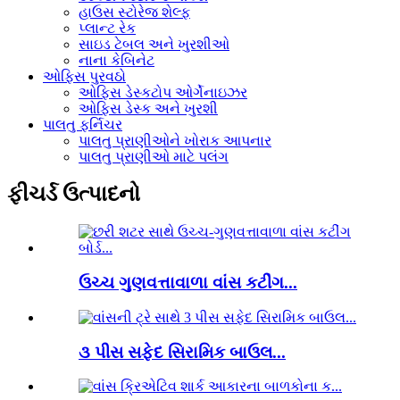
હાઉસ સ્ટોરેજ શેલ્ફ
પ્લાન્ટ રેક
સાઇડ ટેબલ અને ખુરશીઓ
નાના કેબિનેટ
ઓફિસ પુરવઠો
ઓફિસ ડેસ્કટોપ ઓર્ગેનાઇઝર
ઓફિસ ડેસ્ક અને ખુરશી
પાલતુ ફર્નિચર
પાલતુ પ્રાણીઓને ખોરાક આપનાર
પાલતુ પ્રાણીઓ માટે પલંગ
ફીચર્ડ ઉત્પાદનો
ઉચ્ચ ગુણવત્તાવાળા વાંસ કટીંગ...
૩ પીસ સફેદ સિરામિક બાઉલ...