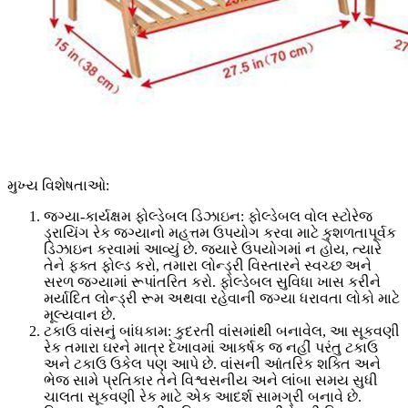
મુખ્ય વિશેષતાઓ:
જગ્યા-કાર્યક્ષમ ફોલ્ડેબલ ડિઝાઇન: ફોલ્ડેબલ વોલ સ્ટોરેજ
ડ્રાયિંગ રેક જગ્યાનો મહત્તમ ઉપયોગ કરવા માટે કુશળતાપૂર્વક
ડિઝાઇન કરવામાં આવ્યું છે. જ્યારે ઉપયોગમાં ન હોય, ત્યારે
તેને ફક્ત ફોલ્ડ કરો, તમારા લોન્ડ્રી વિસ્તારને સ્વચ્છ અને
સરળ જગ્યામાં રૂપાંતરિત કરો. ફોલ્ડેબલ સુવિધા ખાસ કરીને
મર્યાદિત લોન્ડ્રી રૂમ અથવા રહેવાની જગ્યા ધરાવતા લોકો માટે
મૂલ્યવાન છે.
ટકાઉ વાંસનું બાંધકામ: કુદરતી વાંસમાંથી બનાવેલ, આ સૂકવણી
રેક તમારા ઘરને માત્ર દેખાવમાં આકર્ષક જ નહીં પરંતુ ટકાઉ
અને ટકાઉ ઉકેલ પણ આપે છે. વાંસની આંતરિક શક્તિ અને
ભેજ સામે પ્રતિકાર તેને વિશ્વસનીય અને લાંબા સમય સુધી
ચાલતા સૂકવણી રેક માટે એક આદર્શ સામગ્રી બનાવે છે.