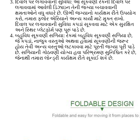
દિવાલ પર લગાવવાની સુવિધા: આ સૂકવણી રેકની દિવાલ પર
લગાવવામાં આવેલી ડિઝાઇન તેની જગ્યા બચાવવાની
ક્ષમતાઓને વધુ વધારે છે. ઊભી જગ્યાનો કાર્યક્ષમ રીતે ઉપયોગ
કરો, તમારા ફ્લોર એરિયાને અન્ય કાર્યો માટે મુક્ત રાખો.
દિવાલ પર લગાવવાની સુવિધા કપડાં સૂકવવા માટે એક સુરક્ષિત
અને સ્થિર પ્લેટફોર્મ પણ પૂરું પાડે છે.
બહુવિધ સૂકવણી સળિયા: રેકમાં બહુવિધ સૂકવણી સળિયા છે,
જે કપડાં, નાજુક વસ્તુઓ અથવા હવામાં સૂકવણીની જરૂર
હોય તેવી અન્ય વસ્તુઓ લટકાવવા માટે પૂરતી જગ્યા પૂરી પાડે
છે. સળિયાની ગોઠવણી યોગ્ય હવા પરિભ્રમણ સુનિશ્ચિત કરે છે,
જેનાથી તમારા લોન્ડ્રી કાર્યક્ષમ રીતે સૂકાઈ શકે છે.