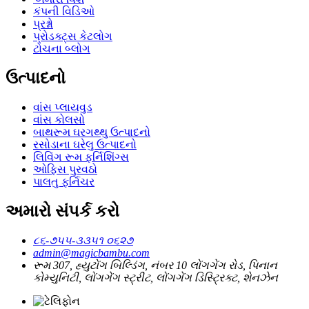
કંપની વિડિઓ
પ્રશ્નો
પ્રોડક્ટ્સ કેટલોગ
ટોચના બ્લોગ
ઉત્પાદનો
વાંસ પ્લાયવુડ
વાંસ કોલસો
બાથરૂમ ઘરગથ્થુ ઉત્પાદનો
રસોડાના ઘરેલુ ઉત્પાદનો
લિવિંગ રૂમ ફર્નિશિંગ્સ
ઓફિસ પુરવઠો
પાલતુ ફર્નિચર
અમારો સંપર્ક કરો
૮૬-૭૫૫-૩૩૫૧ ૦૬૨૭
admin@magicbambu.com
રૂમ 307, હ્યુટોંગ બિલ્ડિંગ, નંબર 10 લોંગગેંગ રોડ, પિનાન
કોમ્યુનિટી, લોંગગેંગ સ્ટ્રીટ, લોંગગેંગ ડિસ્ટ્રિક્ટ, શેનઝેન