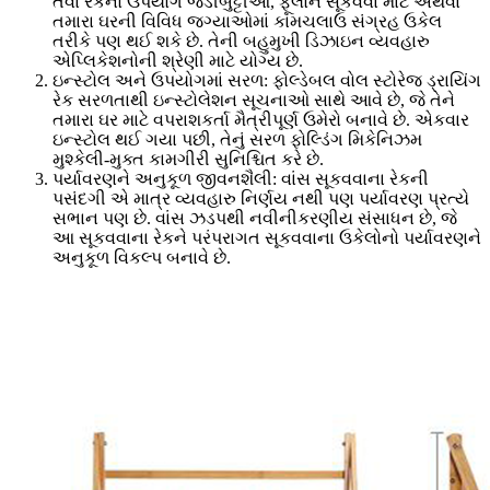
તેવા રેકનો ઉપયોગ જડીબુટ્ટીઓ, ફૂલોને સૂકવવા માટે અથવા
તમારા ઘરની વિવિધ જગ્યાઓમાં કામચલાઉ સંગ્રહ ઉકેલ
તરીકે પણ થઈ શકે છે. તેની બહુમુખી ડિઝાઇન વ્યવહારુ
એપ્લિકેશનોની શ્રેણી માટે યોગ્ય છે.
ઇન્સ્ટોલ અને ઉપયોગમાં સરળ: ફોલ્ડેબલ વોલ સ્ટોરેજ ડ્રાયિંગ
રેક સરળતાથી ઇન્સ્ટોલેશન સૂચનાઓ સાથે આવે છે, જે તેને
તમારા ઘર માટે વપરાશકર્તા મૈત્રીપૂર્ણ ઉમેરો બનાવે છે. એકવાર
ઇન્સ્ટોલ થઈ ગયા પછી, તેનું સરળ ફોલ્ડિંગ મિકેનિઝમ
મુશ્કેલી-મુક્ત કામગીરી સુનિશ્ચિત કરે છે.
પર્યાવરણને અનુકૂળ જીવનશૈલી: વાંસ સૂકવવાના રેકની
પસંદગી એ માત્ર વ્યવહારુ નિર્ણય નથી પણ પર્યાવરણ પ્રત્યે
સભાન પણ છે. વાંસ ઝડપથી નવીનીકરણીય સંસાધન છે, જે
આ સૂકવવાના રેકને પરંપરાગત સૂકવવાના ઉકેલોનો પર્યાવરણને
અનુકૂળ વિકલ્પ બનાવે છે.