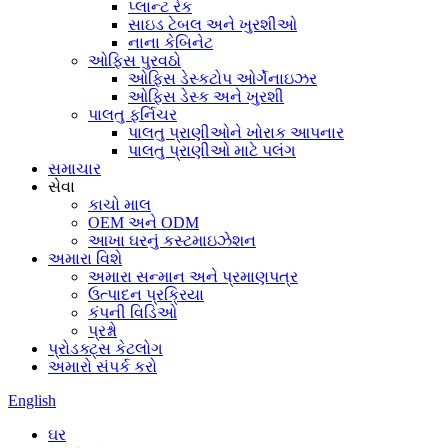
પ્લાન્ટ રેક
સાઇડ ટેબલ અને ખુરશીઓ
નાના કેબિનેટ
ઓફિસ પુરવઠો
ઓફિસ ડેસ્કટોપ ઓર્ગેનાઇઝર
ઓફિસ ડેસ્ક અને ખુરશી
પાલતુ ફર્નિચર
પાલતુ પ્રાણીઓને ખોરાક આપનાર
પાલતુ પ્રાણીઓ માટે પલંગ
સમાચાર
સેવા
કાચો માલ
OEM અને ODM
આખા ઘરનું કસ્ટમાઇઝેશન
અમારા વિશે
અમારા સન્માન અને પ્રમાણપત્ર
ઉત્પાદન પ્રક્રિયા
કંપની વિડિઓ
પ્રશ્નો
પ્રોડક્ટ્સ કેટલોગ
અમારો સંપર્ક કરો
English
ઘર