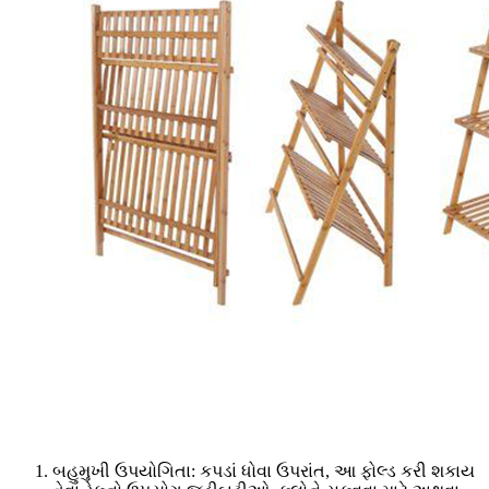
બહુમુખી ઉપયોગિતા: કપડાં ધોવા ઉપરાંત, આ ફોલ્ડ કરી શકાય