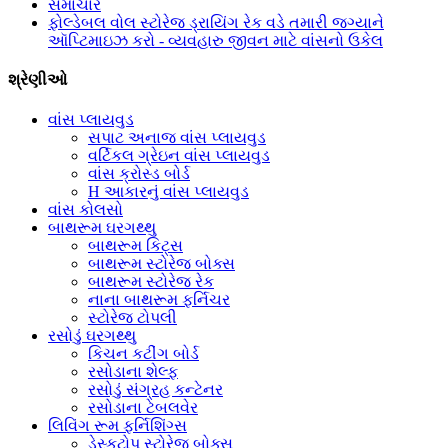
સમાચાર
ફોલ્ડેબલ વોલ સ્ટોરેજ ડ્રાયિંગ રેક વડે તમારી જગ્યાને
ઑપ્ટિમાઇઝ કરો - વ્યવહારુ જીવન માટે વાંસનો ઉકેલ
શ્રેણીઓ
વાંસ પ્લાયવુડ
સપાટ અનાજ વાંસ પ્લાયવુડ
વર્ટિકલ ગ્રેઇન વાંસ પ્લાયવુડ
વાંસ ક્રોસ્ડ બોર્ડ
H આકારનું વાંસ પ્લાયવુડ
વાંસ કોલસો
બાથરૂમ ઘરગથ્થુ
બાથરૂમ કિટ્સ
બાથરૂમ સ્ટોરેજ બોક્સ
બાથરૂમ સ્ટોરેજ રેક
નાના બાથરૂમ ફર્નિચર
સ્ટોરેજ ટોપલી
રસોડું ઘરગથ્થુ
કિચન કટીંગ બોર્ડ
રસોડાના શેલ્ફ
રસોડું સંગ્રહ કન્ટેનર
રસોડાના ટેબલવેર
લિવિંગ રૂમ ફર્નિશિંગ્સ
ડેસ્કટોપ સ્ટોરેજ બોક્સ