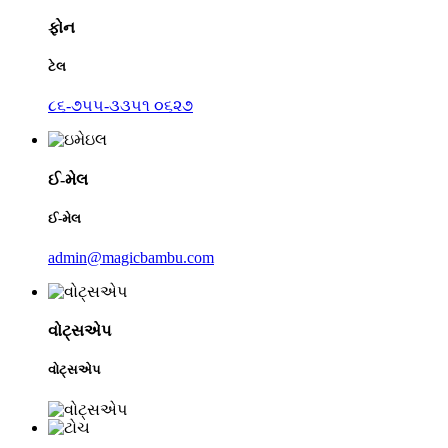
ફોન
ટેલ
૮૬-૭૫૫-૩૩૫૧ ૦૬૨૭
ઈ-મેલ
ઈ-મેલ
admin@magicbambu.com
વોટ્સએપ
વોટ્સએપ