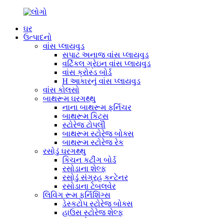
ઘર
ઉત્પાદનો
વાંસ પ્લાયવુડ
સપાટ અનાજ વાંસ પ્લાયવુડ
વર્ટિકલ ગ્રેઇન વાંસ પ્લાયવુડ
વાંસ ક્રોસ્ડ બોર્ડ
H આકારનું વાંસ પ્લાયવુડ
વાંસ કોલસો
બાથરૂમ ઘરગથ્થુ
નાના બાથરૂમ ફર્નિચર
બાથરૂમ કિટ્સ
સ્ટોરેજ ટોપલી
બાથરૂમ સ્ટોરેજ બોક્સ
બાથરૂમ સ્ટોરેજ રેક
રસોડું ઘરગથ્થુ
કિચન કટીંગ બોર્ડ
રસોડાના શેલ્ફ
રસોડું સંગ્રહ કન્ટેનર
રસોડાના ટેબલવેર
લિવિંગ રૂમ ફર્નિશિંગ્સ
ડેસ્કટોપ સ્ટોરેજ બોક્સ
હાઉસ સ્ટોરેજ શેલ્ફ