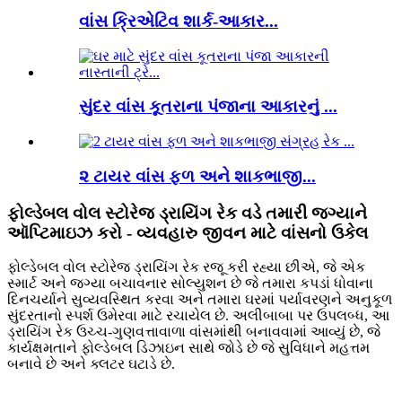
વાંસ ક્રિએટિવ શાર્ક-આકાર...
સુંદર વાંસ કૂતરાના પંજાના આકારનું ...
૨ ટાયર વાંસ ફળ અને શાકભાજી...
ફોલ્ડેબલ વોલ સ્ટોરેજ ડ્રાયિંગ રેક વડે તમારી જગ્યાને
ઑપ્ટિમાઇઝ કરો - વ્યવહારુ જીવન માટે વાંસનો ઉકેલ
ફોલ્ડેબલ વોલ સ્ટોરેજ ડ્રાયિંગ રેક રજૂ કરી રહ્યા છીએ, જે એક
સ્માર્ટ અને જગ્યા બચાવનાર સોલ્યુશન છે જે તમારા કપડાં ધોવાના
દિનચર્યાને સુવ્યવસ્થિત કરવા અને તમારા ઘરમાં પર્યાવરણને અનુકૂળ
સુંદરતાનો સ્પર્શ ઉમેરવા માટે રચાયેલ છે. અલીબાબા પર ઉપલબ્ધ, આ
ડ્રાયિંગ રેક ઉચ્ચ-ગુણવત્તાવાળા વાંસમાંથી બનાવવામાં આવ્યું છે, જે
કાર્યક્ષમતાને ફોલ્ડેબલ ડિઝાઇન સાથે જોડે છે જે સુવિધાને મહત્તમ
બનાવે છે અને ક્લટર ઘટાડે છે.