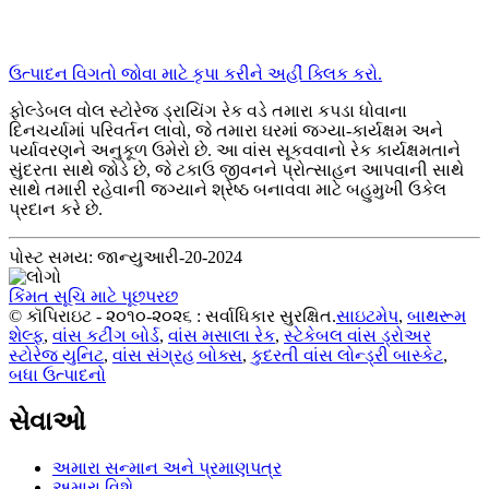
ઉત્પાદન વિગતો જોવા માટે કૃપા કરીને અહીં ક્લિક કરો.
ફોલ્ડેબલ વોલ સ્ટોરેજ ડ્રાયિંગ રેક વડે તમારા કપડા ધોવાના
દિનચર્યામાં પરિવર્તન લાવો, જે તમારા ઘરમાં જગ્યા-કાર્યક્ષમ અને
પર્યાવરણને અનુકૂળ ઉમેરો છે. આ વાંસ સૂકવવાનો રેક કાર્યક્ષમતાને
સુંદરતા સાથે જોડે છે, જે ટકાઉ જીવનને પ્રોત્સાહન આપવાની સાથે
સાથે તમારી રહેવાની જગ્યાને શ્રેષ્ઠ બનાવવા માટે બહુમુખી ઉકેલ
પ્રદાન કરે છે.
પોસ્ટ સમય: જાન્યુઆરી-20-2024
કિંમત સૂચિ માટે પૂછપરછ
© કૉપિરાઇટ - ૨૦૧૦-૨૦૨૬ : સર્વાધિકાર સુરક્ષિત.
સાઇટમેપ
,
બાથરૂમ
શેલ્ફ
,
વાંસ કટીંગ બોર્ડ
,
વાંસ મસાલા રેક
,
સ્ટેકેબલ વાંસ ડ્રોઅર
સ્ટોરેજ યુનિટ
,
વાંસ સંગ્રહ બોક્સ
,
કુદરતી વાંસ લોન્ડ્રી બાસ્કેટ
,
બધા ઉત્પાદનો
સેવાઓ
અમારા સન્માન અને પ્રમાણપત્ર
અમારા વિશે