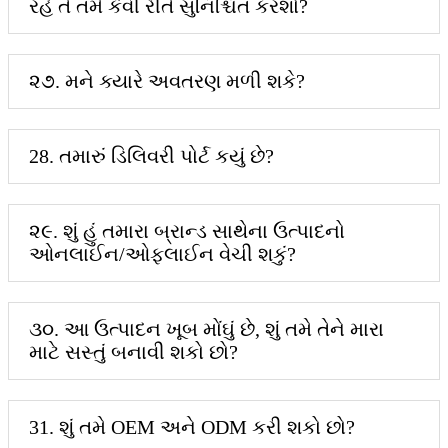
રહે તે તમે કેવી રીતે સુનિશ્ચિત કરશો?
૨૭. મને ક્યારે અવતરણ મળી શકે?
28. તમારું ડિલિવરી પોર્ટ કયું છે?
૨૯. શું હું તમારા બ્રાન્ડ સાથેના ઉત્પાદનો
ઓનલાઈન/ઓફલાઈન વેચી શકું?
૩૦. આ ઉત્પાદન ખૂબ મોંઘું છે, શું તમે તેને મારા
માટે સસ્તું બનાવી શકો છો?
31. શું તમે OEM અને ODM કરી શકો છો?