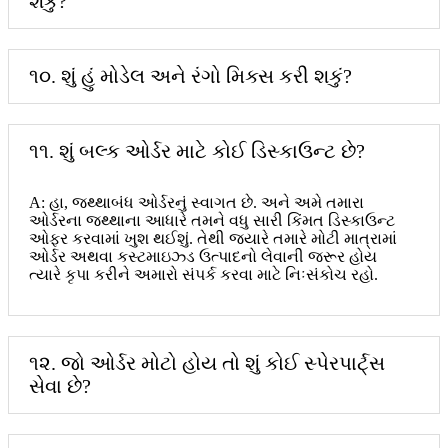
શકું?
૧૦. શું હું મોડેલ અને રંગો મિક્સ કરી શકું?
૧૧. શું બલ્ક ઓર્ડર માટે કોઈ ડિસ્કાઉન્ટ છે?
A: હા, જથ્થાબંધ ઓર્ડરનું સ્વાગત છે. અને અમે તમારા
ઓર્ડરના જથ્થાના આધારે તમને વધુ સારી કિંમત ડિસ્કાઉન્ટ
ઓફર કરવામાં ખુશ થઈશું. તેથી જ્યારે તમારે મોટી માત્રામાં
ઓર્ડર અથવા કસ્ટમાઇઝ્ડ ઉત્પાદનો લેવાની જરૂર હોય
ત્યારે કૃપા કરીને અમારો સંપર્ક કરવા માટે નિઃસંકોચ રહો.
૧૨. જો ઓર્ડર મોટો હોય તો શું કોઈ સ્પેરપાર્ટ્સ
સેવા છે?