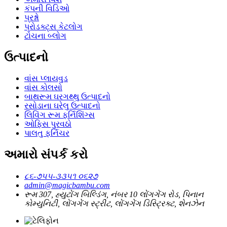
કંપની વિડિઓ
પ્રશ્નો
પ્રોડક્ટ્સ કેટલોગ
ટોચના બ્લોગ
ઉત્પાદનો
વાંસ પ્લાયવુડ
વાંસ કોલસો
બાથરૂમ ઘરગથ્થુ ઉત્પાદનો
રસોડાના ઘરેલુ ઉત્પાદનો
લિવિંગ રૂમ ફર્નિશિંગ્સ
ઓફિસ પુરવઠો
પાલતુ ફર્નિચર
અમારો સંપર્ક કરો
૮૬-૭૫૫-૩૩૫૧ ૦૬૨૭
admin@magicbambu.com
રૂમ 307, હ્યુટોંગ બિલ્ડિંગ, નંબર 10 લોંગગેંગ રોડ, પિનાન
કોમ્યુનિટી, લોંગગેંગ સ્ટ્રીટ, લોંગગેંગ ડિસ્ટ્રિક્ટ, શેનઝેન