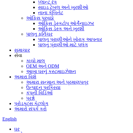
પ્લાન્ટ રેક
સાઇડ ટેબલ અને ખુરશીઓ
નાના કેબિનેટ
ઓફિસ પુરવઠો
ઓફિસ ડેસ્કટોપ ઓર્ગેનાઇઝર
ઓફિસ ડેસ્ક અને ખુરશી
પાલતુ ફર્નિચર
પાલતુ પ્રાણીઓને ખોરાક આપનાર
પાલતુ પ્રાણીઓ માટે પલંગ
સમાચાર
સેવા
કાચો માલ
OEM અને ODM
આખા ઘરનું કસ્ટમાઇઝેશન
અમારા વિશે
અમારા સન્માન અને પ્રમાણપત્ર
ઉત્પાદન પ્રક્રિયા
કંપની વિડિઓ
પ્રશ્નો
પ્રોડક્ટ્સ કેટલોગ
અમારો સંપર્ક કરો
English
ઘર