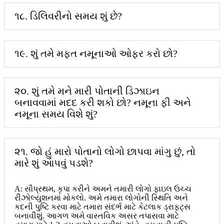
૧૮. ડિલિવરીનો સમય શું છે?
૧૯. શું તમે મફત નમૂનાઓ ઓફર કરો છો?
૨૦. શું તમે મને મારી પોતાની ડિઝાઇન
બનાવવામાં મદદ કરી શકો છો? નમૂના ફી અને
નમૂના સમય વિશે શું?
૨૧. જો હું મારો પોતાનો લોગો છાપવા માંગુ છું, તો
મારે શું આપવું પડશે?
A: સૌપ્રથમ, કૃપા કરીને અમને તમારી લોગો ફાઇલ ઉચ્ચ
રીઝોલ્યુશનમાં મોકલો. અમે તમારા લોગોની સ્થિતિ અને
કદની પુષ્ટિ કરવા માટે તમારા સંદર્ભ માટે કેટલાક ડ્રાફ્ટ્સ
બનાવીશું. આગળ અમે વાસ્તવિક અસર તપાસવા માટે