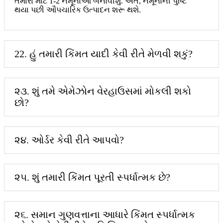
તમારા માટે 1-2 નમૂનાઓ બનાવીશું. અંતે, નમૂનાની પુષ્ટિ
થયા પછી ઔપચારિક ઉત્પાદન શરૂ થશે.
22. હું તમારી કિંમત યાદી કેવી રીતે મેળવી શકું?
૨૩. શું તમે એમેઝોન વેરહાઉસમાં મોકલી શકો
છો?
૨૪. ઓર્ડર કેવી રીતે આપવો?
૨૫. શું તમારી કિંમત પૂરતી સ્પર્ધાત્મક છે?
૨૬. સમાન ગુણવત્તાના આધારે કિંમત સ્પર્ધાત્મક