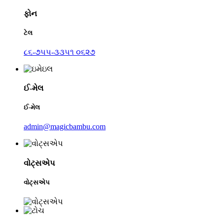
ફોન
ટેલ
૮૬-૭૫૫-૩૩૫૧ ૦૬૨૭
ઈ-મેલ
ઈ-મેલ
admin@magicbambu.com
વોટ્સએપ
વોટ્સએપ