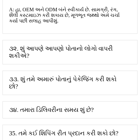
A: હા, OEM અને ODM બંને સ્વીકાર્ય છે. સામગ્રી, રંગ,
શૈલી કસ્ટમાઇઝ કરી શકાય છે, મૂળભૂત જથ્થો અમે ચર્ચા
કર્યા પછી સલાહ આપીશું.
૩૨. શું આપણે આપણો પોતાનો લોગો વાપરી
શકીએ?
૩૩. શું તમે અમારું પોતાનું પેકેજિંગ કરી શકો
છો?
૩૪. તમારા ડિલિવરીના સમય શું છે?
35. તમે કઈ શિપિંગ રીત પ્રદાન કરી શકો છો?