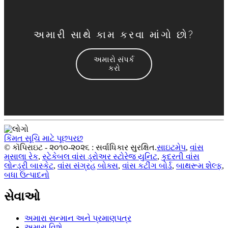
અમારી સાથે કામ કરવા માંગો છો?
અમારો સંપર્ક
કરો
કિંમત સૂચિ માટે પૂછપરછ
© કૉપિરાઇટ - ૨૦૧૦-૨૦૨૬ : સર્વાધિકાર સુરક્ષિત.
સાઇટમેપ
,
વાંસ
મસાલા રેક
,
સ્ટેકેબલ વાંસ ડ્રોઅર સ્ટોરેજ યુનિટ
,
કુદરતી વાંસ
લોન્ડ્રી બાસ્કેટ
,
વાંસ સંગ્રહ બોક્સ
,
વાંસ કટીંગ બોર્ડ
,
બાથરૂમ શેલ્ફ
,
બધા ઉત્પાદનો
સેવાઓ
અમારા સન્માન અને પ્રમાણપત્ર
અમારા વિશે