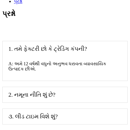
પ્રશ્નો
પ્રશ્નો
1. તમે ફેક્ટરી છો કે ટ્રેડિંગ કંપની?
A: અમે 12 વર્ષથી વધુનો અનુભવ ધરાવતા વ્યાવસાયિક
ઉત્પાદક છીએ.
2. નમૂના નીતિ શું છે?
૩. લીડ ટાઇમ વિશે શું?