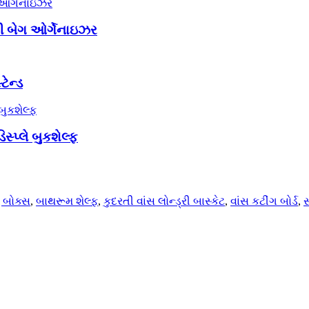
 ટી બેગ ઓર્ગેનાઇઝર
ટેન્ડ
સ્પ્લે બુકશેલ્ફ
હ બોક્સ
,
બાથરૂમ શેલ્ફ
,
કુદરતી વાંસ લોન્ડ્રી બાસ્કેટ
,
વાંસ કટીંગ બોર્ડ
,
સ