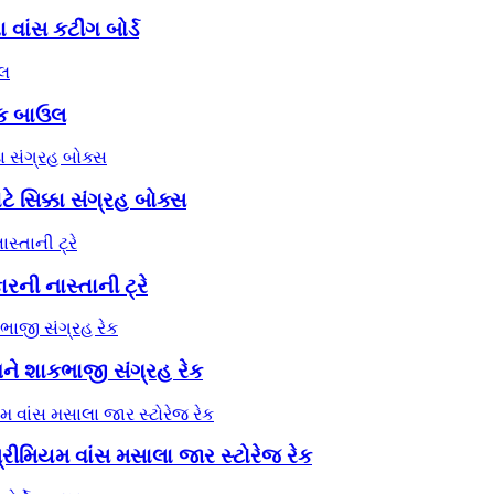
 વાંસ કટીંગ બોર્ડ
મિક બાઉલ
ટે સિક્કા સંગ્રહ બોક્સ
રની નાસ્તાની ટ્રે
અને શાકભાજી સંગ્રહ રેક
ીમિયમ વાંસ મસાલા જાર સ્ટોરેજ રેક