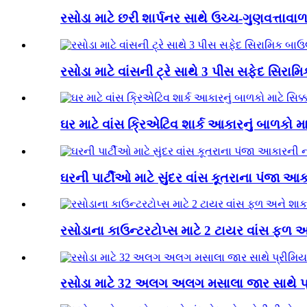
રસોડા માટે છરી શાર્પનર સાથે ઉચ્ચ-ગુણવત્તાવાળા
રસોડા માટે વાંસની ટ્રે સાથે 3 પીસ સફેદ સિરા
ઘર માટે વાંસ ક્રિએટિવ શાર્ક આકારનું બાળકો મા
ઘરની પાર્ટીઓ માટે સુંદર વાંસ કૂતરાના પંજા આકા
રસોડાના કાઉન્ટરટોપ્સ માટે 2 ટાયર વાંસ ફળ 
રસોડા માટે 32 અલગ અલગ મસાલા જાર સાથે પ્ર