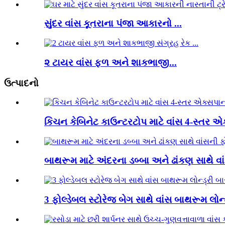
સુંદર વાંસ કૂતરાના પંજા આકારનો ...
૨ ટાયર વાંસ ફળ અને શાકભાજી...
ઉત્પાદનો
કિચન કેબિનેટ કાઉન્ટરટોપ માટે વાંસ 4-સ્તર એ
બાથરૂમ માટે અંદરના ડબ્બા અને ઢાંકણ સાથે વાંસ
3 ફોલ્ડેબલ સ્ટોરેજ બેગ સાથે વાંસ બાથરૂમ લોન્ડ