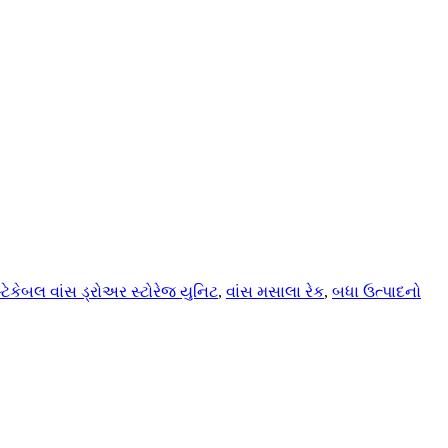
્ટેકેબલ વાંસ ડ્રોઅર સ્ટોરેજ યુનિટ
,
વાંસ મસાલા રેક
,
બધા ઉત્પાદનો