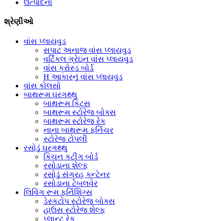
ઉત્પાદનો
શ્રેણીઓ
વાંસ પ્લાયવુડ
સપાટ અનાજ વાંસ પ્લાયવુડ
વર્ટિકલ ગ્રેઇન વાંસ પ્લાયવુડ
વાંસ ક્રોસ્ડ બોર્ડ
H આકારનું વાંસ પ્લાયવુડ
વાંસ કોલસો
બાથરૂમ ઘરગથ્થુ
બાથરૂમ કિટ્સ
બાથરૂમ સ્ટોરેજ બોક્સ
બાથરૂમ સ્ટોરેજ રેક
નાના બાથરૂમ ફર્નિચર
સ્ટોરેજ ટોપલી
રસોડું ઘરગથ્થુ
કિચન કટીંગ બોર્ડ
રસોડાના શેલ્ફ
રસોડું સંગ્રહ કન્ટેનર
રસોડાના ટેબલવેર
લિવિંગ રૂમ ફર્નિશિંગ્સ
ડેસ્કટોપ સ્ટોરેજ બોક્સ
હાઉસ સ્ટોરેજ શેલ્ફ
પ્લાન્ટ રેક