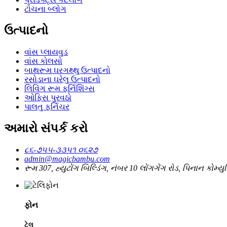
ટોચના બ્લોગ
ઉત્પાદનો
વાંસ પ્લાયવુડ
વાંસ કોલસો
બાથરૂમ ઘરગથ્થુ ઉત્પાદનો
રસોડાના ઘરેલુ ઉત્પાદનો
લિવિંગ રૂમ ફર્નિશિંગ્સ
ઓફિસ પુરવઠો
પાલતુ ફર્નિચર
અમારો સંપર્ક કરો
૮૬-૭૫૫-૩૩૫૧ ૦૬૨૭
admin@magicbambu.com
રૂમ 307, હ્યુટોંગ બિલ્ડિંગ, નંબર 10 લોંગગેંગ રોડ, પિનાન કોમ્યુન
ફોન
ટેલ