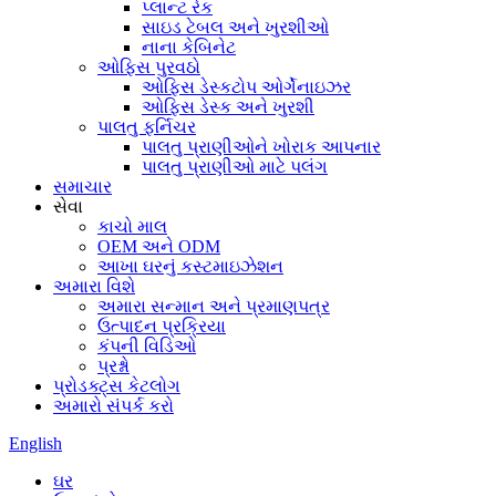
પ્લાન્ટ રેક
સાઇડ ટેબલ અને ખુરશીઓ
નાના કેબિનેટ
ઓફિસ પુરવઠો
ઓફિસ ડેસ્કટોપ ઓર્ગેનાઇઝર
ઓફિસ ડેસ્ક અને ખુરશી
પાલતુ ફર્નિચર
પાલતુ પ્રાણીઓને ખોરાક આપનાર
પાલતુ પ્રાણીઓ માટે પલંગ
સમાચાર
સેવા
કાચો માલ
OEM અને ODM
આખા ઘરનું કસ્ટમાઇઝેશન
અમારા વિશે
અમારા સન્માન અને પ્રમાણપત્ર
ઉત્પાદન પ્રક્રિયા
કંપની વિડિઓ
પ્રશ્નો
પ્રોડક્ટ્સ કેટલોગ
અમારો સંપર્ક કરો
English
ઘર