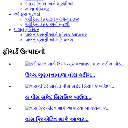
સાઇડ ટેબલ અને ખુરશીઓ
નાના કેબિનેટ
ઓફિસ પુરવઠો
ઓફિસ ડેસ્કટોપ ઓર્ગેનાઇઝર
ઓફિસ ડેસ્ક અને ખુરશી
પાલતુ ફર્નિચર
પાલતુ પ્રાણીઓને ખોરાક આપનાર
પાલતુ પ્રાણીઓ માટે પલંગ
ફીચર્ડ ઉત્પાદનો
ઉચ્ચ ગુણવત્તાવાળા વાંસ કટીંગ...
૩ પીસ સફેદ સિરામિક બાઉલ...
વાંસ ક્રિએટિવ શાર્ક-આકાર...