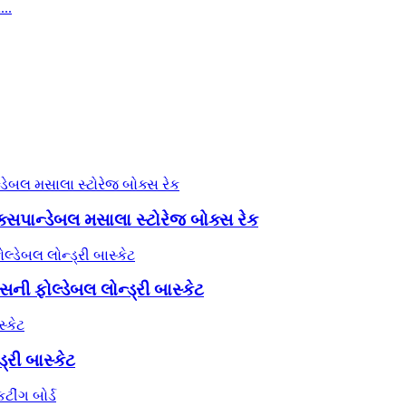
ક્સપાન્ડેબલ મસાલા સ્ટોરેજ બોક્સ રેક
ની ફોલ્ડેબલ લોન્ડ્રી બાસ્કેટ
્રી બાસ્કેટ