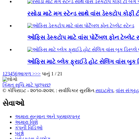
રસોડા માટે મગ સ્ટેન્ડ સાથે વાંસ ડેસ્કટોપ કોફી
ઓફિસ ડેસ્કટોપ માટે વાંસ પોર્ટેબલ ફોન ટેબ્લેટ સ્
ઓફિસ માટે બ્લેક ફ્રાઈડે હોટ સેલિંગ વાંસ બુક ડિ
1
2
3
4
5
6
આગળ >
>>
પાનું 1 / 21
કિંમત સૂચિ માટે પૂછપરછ
© કૉપિરાઇટ - ૨૦૧૦-૨૦૨૬ : સર્વાધિકાર સુરક્ષિત.
સાઇટમેપ
,
વાંસ સંગ્ર
સેવાઓ
અમારા સન્માન અને પ્રમાણપત્ર
અમારા વિશે
કંપની વિડિઓ
પ્રશ્નો
પ્રોડક્ટ્સ કેટલોગ