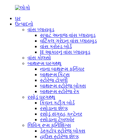
ઘર
ઉત્પાદનો
વાંસ પ્લાયવુડ
સપાટ અનાજ વાંસ પ્લાયવુડ
વર્ટિકલ ગ્રેઇન વાંસ પ્લાયવુડ
વાંસ ક્રોસ્ડ બોર્ડ
H આકારનું વાંસ પ્લાયવુડ
વાંસ કોલસો
બાથરૂમ ઘરગથ્થુ
નાના બાથરૂમ ફર્નિચર
બાથરૂમ કિટ્સ
સ્ટોરેજ ટોપલી
બાથરૂમ સ્ટોરેજ બોક્સ
બાથરૂમ સ્ટોરેજ રેક
રસોડું ઘરગથ્થુ
કિચન કટીંગ બોર્ડ
રસોડાના શેલ્ફ
રસોડું સંગ્રહ કન્ટેનર
રસોડાના ટેબલવેર
લિવિંગ રૂમ ફર્નિશિંગ્સ
ડેસ્કટોપ સ્ટોરેજ બોક્સ
હાઉસ સ્ટોરેજ શેલ્ફ