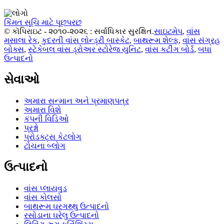
કિંમત સૂચિ માટે પૂછપરછ
© કૉપિરાઇટ - ૨૦૧૦-૨૦૨૬ : સર્વાધિકાર સુરક્ષિત.
સાઇટમેપ
,
વાંસ
મસાલા રેક
,
કુદરતી વાંસ લોન્ડ્રી બાસ્કેટ
,
બાથરૂમ શેલ્ફ
,
વાંસ સંગ્રહ
બોક્સ
,
સ્ટેકેબલ વાંસ ડ્રોઅર સ્ટોરેજ યુનિટ
,
વાંસ કટીંગ બોર્ડ
,
બધા
ઉત્પાદનો
સેવાઓ
અમારા સન્માન અને પ્રમાણપત્ર
અમારા વિશે
કંપની વિડિઓ
પ્રશ્નો
પ્રોડક્ટ્સ કેટલોગ
ટોચના બ્લોગ
ઉત્પાદનો
વાંસ પ્લાયવુડ
વાંસ કોલસો
બાથરૂમ ઘરગથ્થુ ઉત્પાદનો
રસોડાના ઘરેલુ ઉત્પાદનો