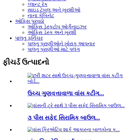
પ્લાન્ટ રેક
સાઇડ ટેબલ અને ખુરશીઓ
નાના કેબિનેટ
ઓફિસ પુરવઠો
ઓફિસ ડેસ્કટોપ ઓર્ગેનાઇઝર
ઓફિસ ડેસ્ક અને ખુરશી
પાલતુ ફર્નિચર
પાલતુ પ્રાણીઓને ખોરાક આપનાર
પાલતુ પ્રાણીઓ માટે પલંગ
ફીચર્ડ ઉત્પાદનો
ઉચ્ચ ગુણવત્તાવાળા વાંસ કટીંગ...
૩ પીસ સફેદ સિરામિક બાઉલ...