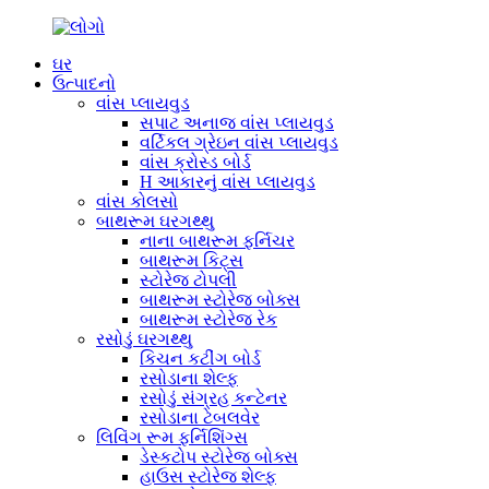
ઘર
ઉત્પાદનો
વાંસ પ્લાયવુડ
સપાટ અનાજ વાંસ પ્લાયવુડ
વર્ટિકલ ગ્રેઇન વાંસ પ્લાયવુડ
વાંસ ક્રોસ્ડ બોર્ડ
H આકારનું વાંસ પ્લાયવુડ
વાંસ કોલસો
બાથરૂમ ઘરગથ્થુ
નાના બાથરૂમ ફર્નિચર
બાથરૂમ કિટ્સ
સ્ટોરેજ ટોપલી
બાથરૂમ સ્ટોરેજ બોક્સ
બાથરૂમ સ્ટોરેજ રેક
રસોડું ઘરગથ્થુ
કિચન કટીંગ બોર્ડ
રસોડાના શેલ્ફ
રસોડું સંગ્રહ કન્ટેનર
રસોડાના ટેબલવેર
લિવિંગ રૂમ ફર્નિશિંગ્સ
ડેસ્કટોપ સ્ટોરેજ બોક્સ
હાઉસ સ્ટોરેજ શેલ્ફ