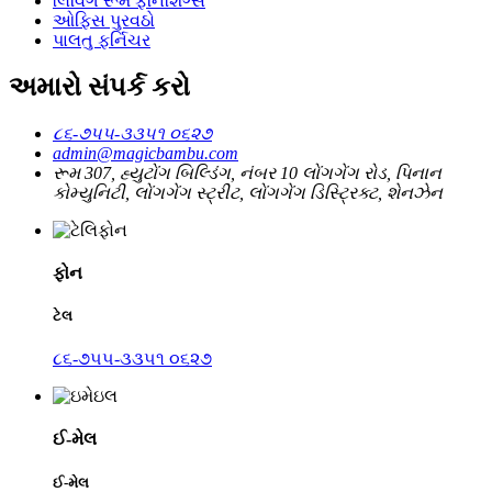
લિવિંગ રૂમ ફર્નિશિંગ્સ
ઓફિસ પુરવઠો
પાલતુ ફર્નિચર
અમારો સંપર્ક કરો
૮૬-૭૫૫-૩૩૫૧ ૦૬૨૭
admin@magicbambu.com
રૂમ 307, હ્યુટોંગ બિલ્ડિંગ, નંબર 10 લોંગગેંગ રોડ, પિનાન
કોમ્યુનિટી, લોંગગેંગ સ્ટ્રીટ, લોંગગેંગ ડિસ્ટ્રિક્ટ, શેનઝેન
ફોન
ટેલ
૮૬-૭૫૫-૩૩૫૧ ૦૬૨૭
ઈ-મેલ
ઈ-મેલ