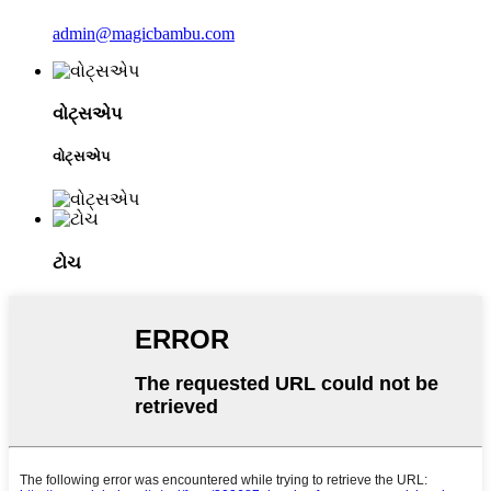
admin@magicbambu.com
વોટ્સએપ
વોટ્સએપ
ટોચ