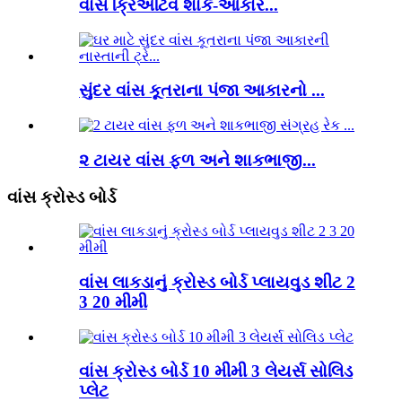
વાંસ ક્રિએટિવ શાર્ક-આકાર...
સુંદર વાંસ કૂતરાના પંજા આકારનો ...
૨ ટાયર વાંસ ફળ અને શાકભાજી...
વાંસ ક્રોસ્ડ બોર્ડ
વાંસ લાકડાનું ક્રોસ્ડ બોર્ડ પ્લાયવુડ શીટ 2
3 20 મીમી
વાંસ ક્રોસ્ડ બોર્ડ 10 મીમી 3 લેયર્સ સોલિડ
પ્લેટ