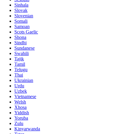
Sinhala
Slovak
Slovenian
Somali
Samoan
Scots Gaelic
Shona
Sindhi
Sundanese
Swahili
Tajik
Tamil
Telugu
Thai
Ukrainian
Urdu
Uzbek
Vietnamese
Welsh
Xhosa
Yiddish
Yoruba
Zulu
Kinyarwanda