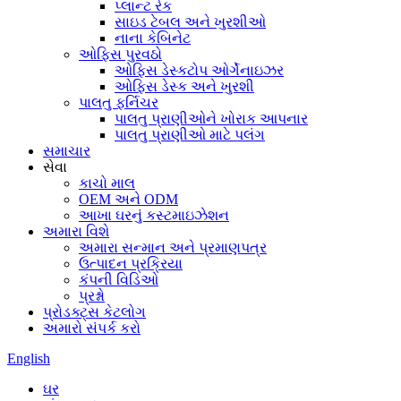
પ્લાન્ટ રેક
સાઇડ ટેબલ અને ખુરશીઓ
નાના કેબિનેટ
ઓફિસ પુરવઠો
ઓફિસ ડેસ્કટોપ ઓર્ગેનાઇઝર
ઓફિસ ડેસ્ક અને ખુરશી
પાલતુ ફર્નિચર
પાલતુ પ્રાણીઓને ખોરાક આપનાર
પાલતુ પ્રાણીઓ માટે પલંગ
સમાચાર
સેવા
કાચો માલ
OEM અને ODM
આખા ઘરનું કસ્ટમાઇઝેશન
અમારા વિશે
અમારા સન્માન અને પ્રમાણપત્ર
ઉત્પાદન પ્રક્રિયા
કંપની વિડિઓ
પ્રશ્નો
પ્રોડક્ટ્સ કેટલોગ
અમારો સંપર્ક કરો
English
ઘર