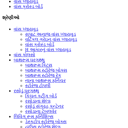
વાંસ પ્લાયવુડ
વાંસ ક્રોસ્ડ બોર્ડ
શ્રેણીઓ
વાંસ પ્લાયવુડ
સપાટ અનાજ વાંસ પ્લાયવુડ
વર્ટિકલ ગ્રેઇન વાંસ પ્લાયવુડ
વાંસ ક્રોસ્ડ બોર્ડ
H આકારનું વાંસ પ્લાયવુડ
વાંસ કોલસો
બાથરૂમ ઘરગથ્થુ
બાથરૂમ કિટ્સ
બાથરૂમ સ્ટોરેજ બોક્સ
બાથરૂમ સ્ટોરેજ રેક
નાના બાથરૂમ ફર્નિચર
સ્ટોરેજ ટોપલી
રસોડું ઘરગથ્થુ
કિચન કટીંગ બોર્ડ
રસોડાના શેલ્ફ
રસોડું સંગ્રહ કન્ટેનર
રસોડાના ટેબલવેર
લિવિંગ રૂમ ફર્નિશિંગ્સ
ડેસ્કટોપ સ્ટોરેજ બોક્સ
હાઉસ સ્ટોરેજ શેલ્ફ