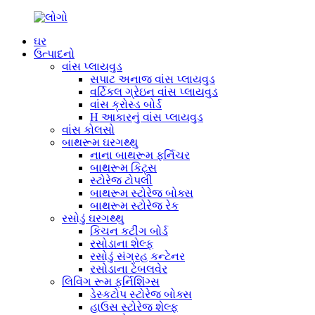
ઘર
ઉત્પાદનો
વાંસ પ્લાયવુડ
સપાટ અનાજ વાંસ પ્લાયવુડ
વર્ટિકલ ગ્રેઇન વાંસ પ્લાયવુડ
વાંસ ક્રોસ્ડ બોર્ડ
H આકારનું વાંસ પ્લાયવુડ
વાંસ કોલસો
બાથરૂમ ઘરગથ્થુ
નાના બાથરૂમ ફર્નિચર
બાથરૂમ કિટ્સ
સ્ટોરેજ ટોપલી
બાથરૂમ સ્ટોરેજ બોક્સ
બાથરૂમ સ્ટોરેજ રેક
રસોડું ઘરગથ્થુ
કિચન કટીંગ બોર્ડ
રસોડાના શેલ્ફ
રસોડું સંગ્રહ કન્ટેનર
રસોડાના ટેબલવેર
લિવિંગ રૂમ ફર્નિશિંગ્સ
ડેસ્કટોપ સ્ટોરેજ બોક્સ
હાઉસ સ્ટોરેજ શેલ્ફ