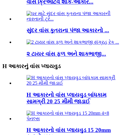
વાંસ ક્રિએટિવ શાર્ક-આકાર...
સુંદર વાંસ કૂતરાના પંજા આકારનો ...
૨ ટાયર વાંસ ફળ અને શાકભાજી...
H આકારનું વાંસ પ્લાયવુડ
H આકારનો વાંસ પ્લાયવુડ બાંધકામ
સામગ્રી 20 25 મીમી જાડાઈ
H આકારનો વાંસ પ્લાયવુડ 15 20mm