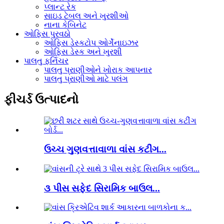
પ્લાન્ટ રેક
સાઇડ ટેબલ અને ખુરશીઓ
નાના કેબિનેટ
ઓફિસ પુરવઠો
ઓફિસ ડેસ્કટોપ ઓર્ગેનાઇઝર
ઓફિસ ડેસ્ક અને ખુરશી
પાલતુ ફર્નિચર
પાલતુ પ્રાણીઓને ખોરાક આપનાર
પાલતુ પ્રાણીઓ માટે પલંગ
ફીચર્ડ ઉત્પાદનો
ઉચ્ચ ગુણવત્તાવાળા વાંસ કટીંગ...
૩ પીસ સફેદ સિરામિક બાઉલ...