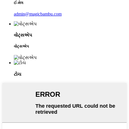
ઈ-મેલ
admin@magicbambu.com
વોટ્સએપ
વોટ્સએપ
ટોચ