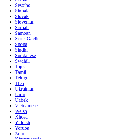
Sesotho
Sinhala
Slovak
Slovenian
Somali
Samoan
Scots Gaelic
Shona
Sindhi
Sundanese
Swahili
Tajik
Tamil
Telugu
Thai
Ukrainian
Urdu
Uzbek
Vietnamese
Welsh
Xhosa
Yiddish
Yoruba
Zulu