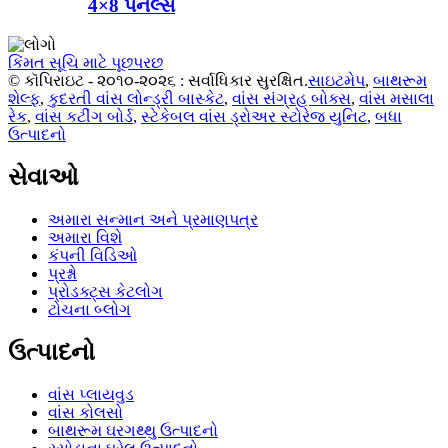
4×8 પેનલ્સ
કિંમત સૂચિ માટે પૂછપરછ
© કૉપિરાઇટ - ૨૦૧૦-૨૦૨૬ : સર્વાધિકાર સુરક્ષિત.
સાઇટમેપ
,
બાથરૂમ
શેલ્ફ
,
કુદરતી વાંસ લોન્ડ્રી બાસ્કેટ
,
વાંસ સંગ્રહ બોક્સ
,
વાંસ મસાલા
રેક
,
વાંસ કટીંગ બોર્ડ
,
સ્ટેકેબલ વાંસ ડ્રોઅર સ્ટોરેજ યુનિટ
,
બધા
ઉત્પાદનો
સેવાઓ
અમારા સન્માન અને પ્રમાણપત્ર
અમારા વિશે
કંપની વિડિઓ
પ્રશ્નો
પ્રોડક્ટ્સ કેટલોગ
ટોચના બ્લોગ
ઉત્પાદનો
વાંસ પ્લાયવુડ
વાંસ કોલસો
બાથરૂમ ઘરગથ્થુ ઉત્પાદનો