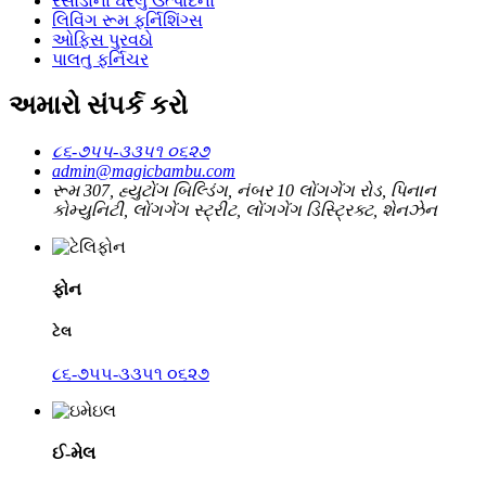
રસોડાના ઘરેલુ ઉત્પાદનો
લિવિંગ રૂમ ફર્નિશિંગ્સ
ઓફિસ પુરવઠો
પાલતુ ફર્નિચર
અમારો સંપર્ક કરો
૮૬-૭૫૫-૩૩૫૧ ૦૬૨૭
admin@magicbambu.com
રૂમ 307, હ્યુટોંગ બિલ્ડિંગ, નંબર 10 લોંગગેંગ રોડ, પિનાન
કોમ્યુનિટી, લોંગગેંગ સ્ટ્રીટ, લોંગગેંગ ડિસ્ટ્રિક્ટ, શેનઝેન
ફોન
ટેલ
૮૬-૭૫૫-૩૩૫૧ ૦૬૨૭
ઈ-મેલ