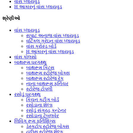
વાંસ પ્લાયવુડ
H આકારનું વાંસ પ્લાયવુડ
શ્રેણીઓ
વાંસ પ્લાયવુડ
સપાટ અનાજ વાંસ પ્લાયવુડ
વર્ટિકલ ગ્રેઇન વાંસ પ્લાયવુડ
વાંસ ક્રોસ્ડ બોર્ડ
H આકારનું વાંસ પ્લાયવુડ
વાંસ કોલસો
બાથરૂમ ઘરગથ્થુ
બાથરૂમ કિટ્સ
બાથરૂમ સ્ટોરેજ બોક્સ
બાથરૂમ સ્ટોરેજ રેક
નાના બાથરૂમ ફર્નિચર
સ્ટોરેજ ટોપલી
રસોડું ઘરગથ્થુ
કિચન કટીંગ બોર્ડ
રસોડાના શેલ્ફ
રસોડું સંગ્રહ કન્ટેનર
રસોડાના ટેબલવેર
લિવિંગ રૂમ ફર્નિશિંગ્સ
ડેસ્કટોપ સ્ટોરેજ બોક્સ
હાઉસ સ્ટોરેજ શેલ્ફ