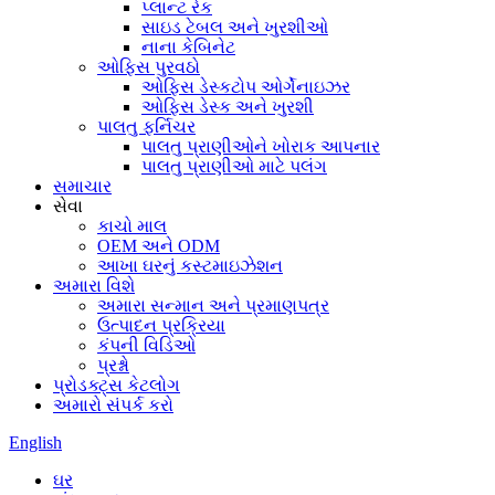
પ્લાન્ટ રેક
સાઇડ ટેબલ અને ખુરશીઓ
નાના કેબિનેટ
ઓફિસ પુરવઠો
ઓફિસ ડેસ્કટોપ ઓર્ગેનાઇઝર
ઓફિસ ડેસ્ક અને ખુરશી
પાલતુ ફર્નિચર
પાલતુ પ્રાણીઓને ખોરાક આપનાર
પાલતુ પ્રાણીઓ માટે પલંગ
સમાચાર
સેવા
કાચો માલ
OEM અને ODM
આખા ઘરનું કસ્ટમાઇઝેશન
અમારા વિશે
અમારા સન્માન અને પ્રમાણપત્ર
ઉત્પાદન પ્રક્રિયા
કંપની વિડિઓ
પ્રશ્નો
પ્રોડક્ટ્સ કેટલોગ
અમારો સંપર્ક કરો
English
ઘર